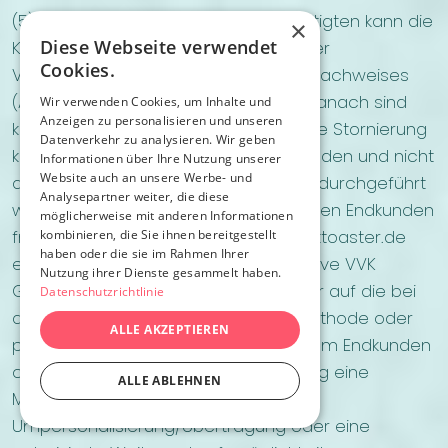
(5) Bei Krankheit des Zugangsberechtigten kann die
×
Diese Webseite verwendet
Karte bis zu 96 Stunden vor Beginn der
Cookies.
Veranstaltung gegen Vorlage eines Nachweises
(Attest) kostenlos storniert werden. Danach sind
Wir verwenden Cookies, um Inhalte und
Anzeigen zu personalisieren und unseren
keine Stornierungen mehr möglich. Die Stornierung
Datenverkehr zu analysieren. Wir geben
kann ausschließlich durch den Endkunden und nicht
Informationen über Ihre Nutzung unserer
Website auch an unsere Werbe- und
durch eine begünstige Person selbst durchgeführt
Analysepartner weiter, die diese
werden. Die Stornierung kann durch den Endkunden
möglicherweise mit anderen Informationen
fristgerecht per E-Mail an hallo@tickettoaster.de
kombinieren, die Sie ihnen bereitgestellt
haben oder die sie im Rahmen Ihrer
erklärt werden. Der Kartenpreis exklusive VVK
Nutzung ihrer Dienste gesammelt haben.
Gebühren wird dem Endkunden unbar auf die bei
Datenschutzrichtlinie
der Bestellung verwendete Bezahlmethode oder
ALLE AKZEPTIEREN
per Überweisung erstattet. TT wird dem Endkunden
ca. vier Wochen vor der Veranstaltung eine
ALLE ABLEHNEN
Möglichkeit zur kostenpflichtigen
Umpersonalisierung/Übertragung oder eine