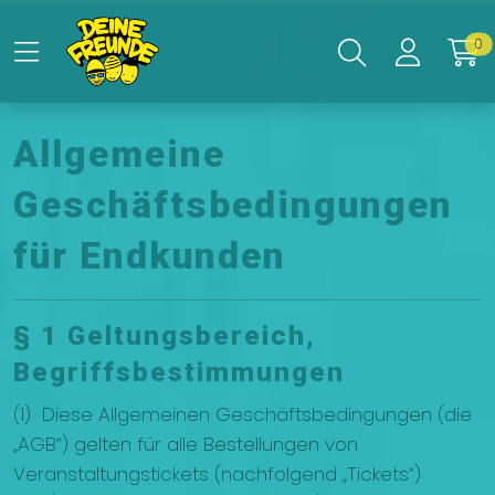
Zum Hauptinhalt springen
0
Allgemeine
Geschäftsbedingungen
für Endkunden
§ 1 Geltungsbereich,
Begriffsbestimmungen
(1) Diese Allgemeinen Geschäftsbedingungen (die
„AGB“) gelten für alle Bestellungen von
Veranstaltungstickets (nachfolgend „Tickets“)