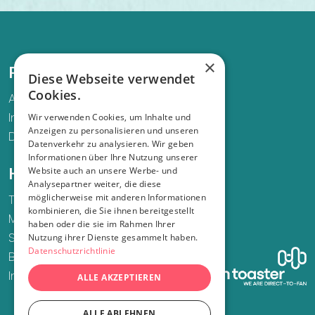
×
Recht und Ordnung
Diese Webseite verwendet
Cookies.
AGB
Impressum
Wir verwenden Cookies, um Inhalte und
Anzeigen zu personalisieren und unseren
Datenschutz
Datenverkehr zu analysieren. Wir geben
Informationen über Ihre Nutzung unserer
Website auch an unsere Werbe- und
Hilfe und Support
Analysepartner weiter, die diese
möglicherweise mit anderen Informationen
Telefon
kombinieren, die Sie ihnen bereitgestellt
Mail
haben oder die sie im Rahmen Ihrer
Supportfall eröffnen
Nutzung ihrer Dienste gesammelt haben.
Datenschutzrichtlinie
Bestellung widerrufen
Infos zu Sozialtickets
ALLE AKZEPTIEREN
ALLE ABLEHNEN