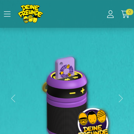
Zum Hauptinhalt springen
Startseite
0
Produkte
Galakto Player - DEINE FREUNDE Special Edition
Previous
Next