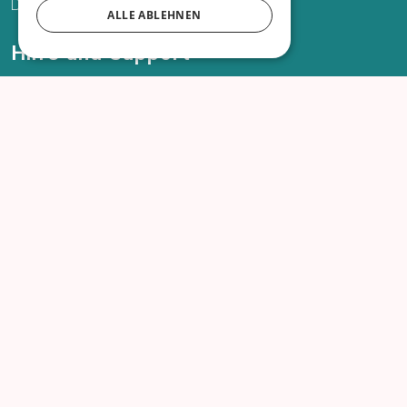
Datenschutz
ALLE ABLEHNEN
Hilfe und Support
Telefon
Mail
Supportfall eröffnen
Bestellung widerrufen
Infos zu Sozialtickets