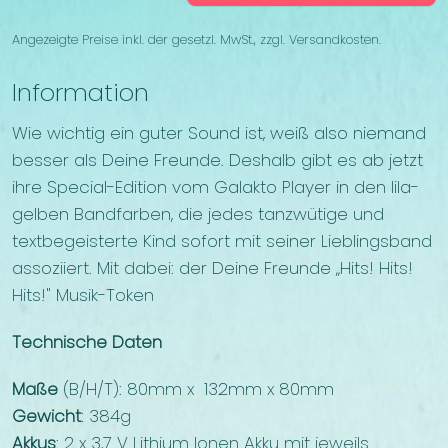
Angezeigte Preise inkl. der gesetzl. MwSt., zzgl. Versandkosten.
Information
Wie wichtig ein guter Sound ist, weiß also niemand
besser als Deine Freunde. Deshalb gibt es ab jetzt
ihre Special-Edition vom Galakto Player in den lila-
gelben Bandfarben, die jedes tanzwütige und
textbegeisterte Kind sofort mit seiner Lieblingsband
assoziiert. Mit dabei: der Deine Freunde „Hits! Hits!
Hits!" Musik-Token
Technische Daten
Maße
(B/H/T): 80mm x 132mm x 80mm
Gewicht
: 384g
Akkus
: 2 x 3,7 V Lithium Ionen Akku mit jeweils