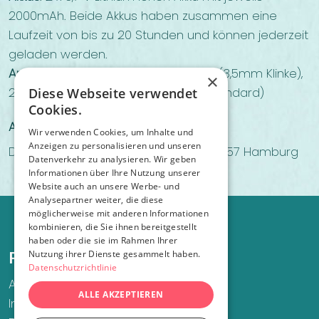
2000mAh. Beide Akkus haben zusammen eine
Laufzeit von bis zu 20 Stunden und können jederzeit
geladen werden.
Anschlüsse
: 2 Kopfhöreranschlüsse (3,5mm Klinke),
×
2 x USB-C, 1 x induktives Laden (Qi-Standard)
Diese Webseite verwendet
Cookies.
Anbieter*in
Wir verwenden Cookies, um Inhalte und
Anzeigen zu personalisieren und unseren
Deine Freunde Merchandise GbR, 20357 Hamburg
Datenverkehr zu analysieren. Wir geben
Informationen über Ihre Nutzung unserer
Website auch an unsere Werbe- und
Analysepartner weiter, die diese
möglicherweise mit anderen Informationen
kombinieren, die Sie ihnen bereitgestellt
haben oder die sie im Rahmen Ihrer
Nutzung ihrer Dienste gesammelt haben.
Recht und Ordnung
Datenschutzrichtlinie
AGB
ALLE AKZEPTIEREN
Impressum