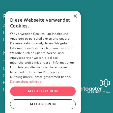
Musikalisch bleiben „Deine Freunde“ ihrer Linie, keine
Linie zu haben, auch diesmal wieder treu. Von
×
Recht und Ordnung
straightem Hip Hop über Trap, von lupenreinem Pop
Diese Webseite verwendet
AGB
Cookies.
über stampfenden Elektro mit Tango-Einlage ist
Impressum
alles dabei, was Kinder-und Elternherzen im
Wir verwenden Cookies, um Inhalte und
Datenschutz
Anzeigen zu personalisieren und unseren
gemeinsamen Rythmus höher schlagen lässt.
Datenverkehr zu analysieren. Wir geben
Informationen über Ihre Nutzung unserer
So soll das neue Jahr für Deine Freunde und ihre
Hilfe und Support
Website auch an unsere Werbe- und
Fans nämlich werden: „Ordentlich Durcheinander“ -
Analysepartner weiter, die diese
Telefon
möglicherweise mit anderen Informationen
und weil die drei Hamburger schon immer die
kombinieren, die Sie ihnen bereitgestellt
Mail
Grenzen des Machbaren in der Familienmusik
haben oder die sie im Rahmen Ihrer
Supportfall eröffnen
Nutzung ihrer Dienste gesammelt haben.
ausloten und immer noch keine eigene TV-Show
Bestellung widerrufen
Datenschutzrichtlinie
haben, produzieren sie dieses Mal einfach selbst
Infos zu Sozialtickets
ALLE AKZEPTIEREN
eine. Noch vor der Veröffentlichung entsteht in
Kooperation mit der „Bild & Tonfabrik“ aus Köln eine
ALLE ABLEHNEN
große Überraschungsshow, die alle Fans im
Livestream aufs neue Album einstimmen wird.