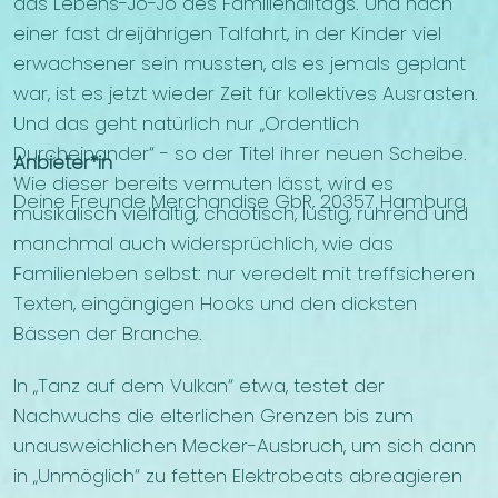
das Lebens-Jo-Jo des Familienalltags. Und nach
einer fast dreijährigen Talfahrt, in der Kinder viel
erwachsener sein mussten, als es jemals geplant
war, ist es jetzt wieder Zeit für kollektives Ausrasten.
Und das geht natürlich nur „Ordentlich
Durcheinander“ - so der Titel ihrer neuen Scheibe.
Anbieter*in
Wie dieser bereits vermuten lässt, wird es
Deine Freunde Merchandise GbR, 20357 Hamburg
musikalisch vielfältig, chaotisch, lustig, rührend und
manchmal auch widersprüchlich, wie das
Familienleben selbst: nur veredelt mit treffsicheren
Texten, eingängigen Hooks und den dicksten
Bässen der Branche.
In „Tanz auf dem Vulkan“ etwa, testet der
Nachwuchs die elterlichen Grenzen bis zum
unausweichlichen Mecker-Ausbruch, um sich dann
in „Unmöglich“ zu fetten Elektrobeats abreagieren