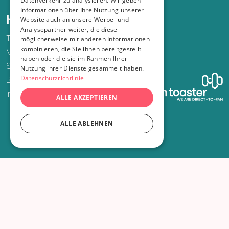
Datenverkehr zu analysieren. Wir geben
Informationen über Ihre Nutzung unserer
Hilfe und Support
Website auch an unsere Werbe- und
Analysepartner weiter, die diese
Telefon
möglicherweise mit anderen Informationen
kombinieren, die Sie ihnen bereitgestellt
Mail
haben oder die sie im Rahmen Ihrer
Supportfall eröffnen
Nutzung ihrer Dienste gesammelt haben.
Datenschutzrichtlinie
Bestellung widerrufen
Infos zu Sozialtickets
ALLE AKZEPTIEREN
ALLE ABLEHNEN