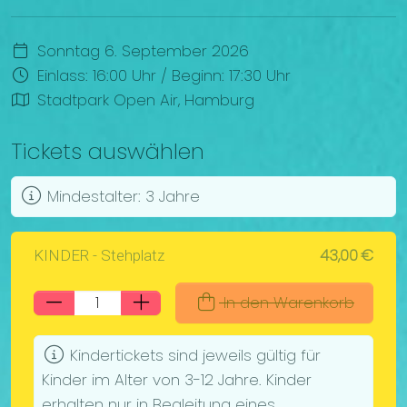
Sonntag 6. September 2026
Einlass: 16:00 Uhr
/
Beginn: 17:30 Uhr
Stadtpark Open Air, Hamburg
Tickets auswählen
Mindestalter: 3 Jahre
43,00 €
KINDER - Stehplatz
In den Warenkorb
Kindertickets sind jeweils gültig für
Kinder im Alter von 3-12 Jahre. Kinder
erhalten nur in Begleitung eines