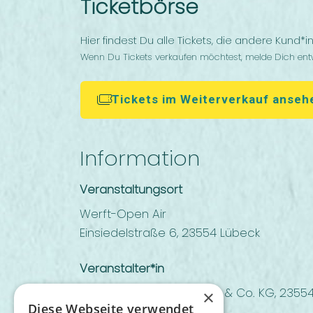
Ticketbörse
Hier findest Du alle Tickets, die andere Kund*
Wenn Du Tickets verkaufen möchtest, melde Dich en
Tickets im Weiterverkauf anseh
Information
Veranstaltungsort
Werft-Open Air
Einsiedelstraße 6, 23554 Lübeck
Veranstalter*in
Kulturwerft Gollan GmbH & Co. KG, 2355
×
Diese Webseite verwendet