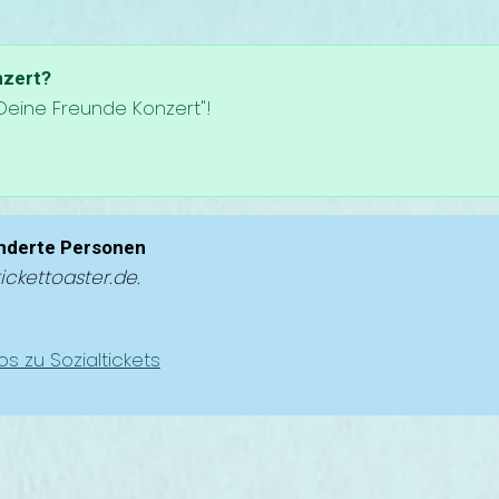
nzert?
Deine Freunde Konzert"!
inderte Personen
ickettoaster.de.
fos zu Sozialtickets