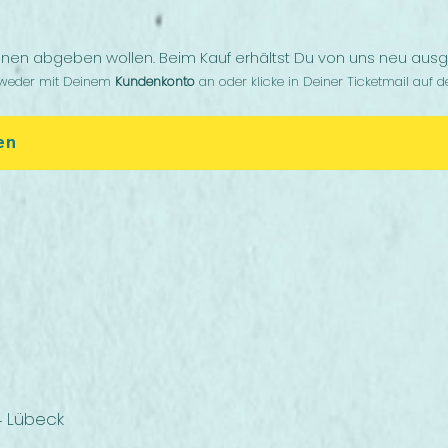
innen abgeben wollen. Beim Kauf erhältst Du von uns neu ausges
tweder mit Deinem
Kundenkonto
an oder klicke in Deiner Ticketmail auf de
en
4 Lübeck