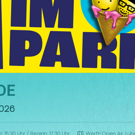
DE
026
s: 15:30 Uhr
/
Beginn: 17:30 Uhr
Werft-Open Air, Lüb