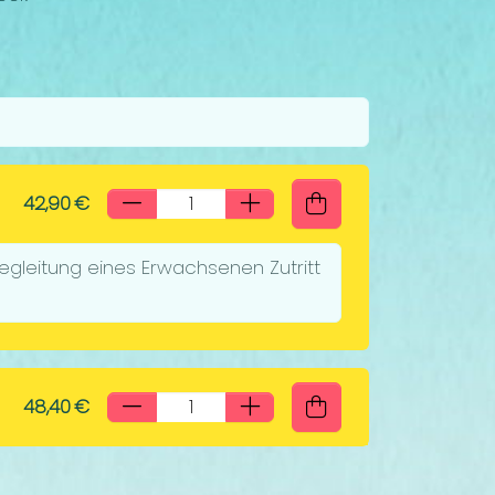
42,90 €
n Begleitung eines Erwachsenen Zutritt
48,40 €